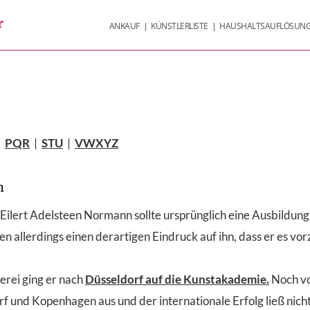
r
ANKAUF
|
KÜNSTLERLISTE
|
HAUSHALTSAUFLÖSUN
|
PQR
|
STU
|
VWXYZ
n
ilert Adelsteen Normann sollte ursprünglich eine Ausbildun
 allerdings einen derartigen Eindruck auf ihn, dass er es vo
rei ging er nach
Düsseldorf auf die Kunstakademie.
Noch vo
rf und Kopenhagen aus und der internationale Erfolg ließ nich