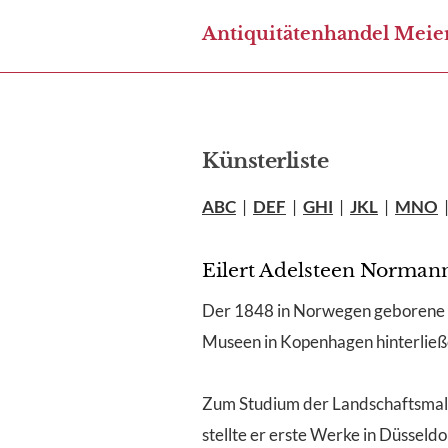
Antiquitätenhandel Meie
Künsterliste
ABC
|
DEF
|
GHI
|
JKL
|
MNO
Eilert Adelsteen Norman
Der 1848 in Norwegen geborene E
Museen in Kopenhagen hinterließen
Zum Studium der Landschaftsmale
stellte er erste Werke in Düsseldo