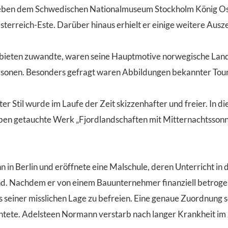
eben dem Schwedischen Nationalmuseum Stockholm König Oscar
terreich-Este. Darüber hinaus erhielt er einige weitere Ausz
eten zuwandte, waren seine Hauptmotive norwegische Lands
rsonen. Besonders gefragt waren Abbildungen bekannter Tour
r Stil wurde im Laufe der Zeit skizzenhafter und freier. In d
ben getauchte Werk „Fjordlandschaften mit Mitternachtssonne
in Berlin und eröffnete eine Malschule, deren Unterricht in 
d. Nachdem er von einem Bauunternehmer finanziell betrogen 
us seiner misslichen Lage zu befreien. Eine genaue Zuordnung s
chtete. Adelsteen Normann verstarb nach langer Krankheit im