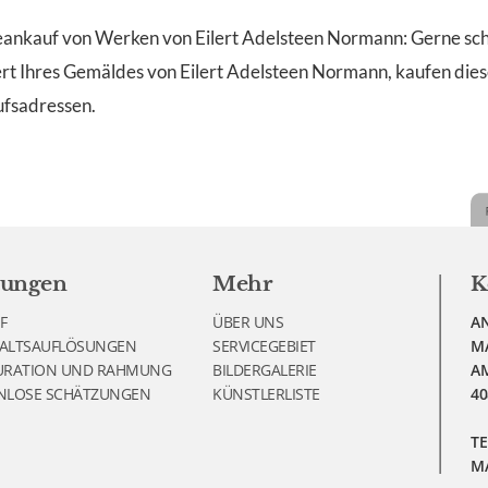
kauf von Werken von Eilert Adelsteen Normann: Gerne schä
rt Ihres Gemäldes von Eilert Adelsteen Normann, kaufen diese
ufsadressen.
tungen
Mehr
K
F
ÜBER UNS
AN
ALTSAUFLÖSUNGEN
SERVICEGEBIET
M
URATION UND RAHMUNG
BILDERGALERIE
AM
NLOSE SCHÄTZUNGEN
KÜNSTLERLISTE
40
TE
MA