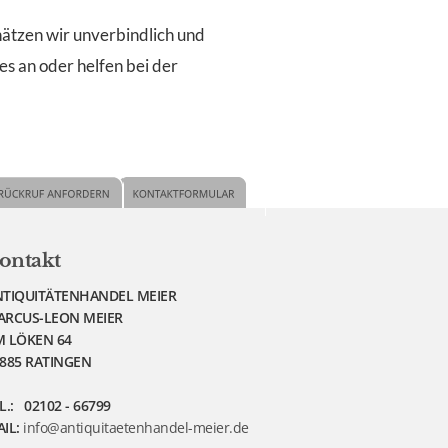
tzen wir unverbindlich und
s an oder helfen bei der
ontakt
TIQUITÄTENHANDEL MEIER
ARCUS-LEON MEIER
 LÖKEN 64
885 RATINGEN
L.: 02102 - 66799
IL:
info@antiquitaetenhandel-meier.de