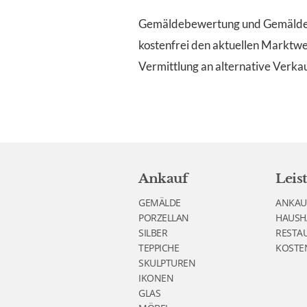
Gemäldebewertung und Gemäldean
kostenfrei den aktuellen Marktwe
Vermittlung an alternative Verka
Ankauf
Leis
GEMÄLDE
ANKAU
PORZELLAN
HAUSH
SILBER
RESTA
TEPPICHE
KOSTE
SKULPTUREN
IKONEN
GLAS